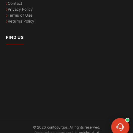
Contact
Privacy Policy
Terms of Use
Returns Policy
FIND US
Ποτέ ξανά απόψυξη και δημιουργία
υγρασίας.
Με την τεχνολογία Total No Frost, δεν θα
χρειαστεί να κάνετε ποτέ ξανά απόψυξη στην
κατάψυξή σας, καθώς αφαιρεί την υγρασία από
τον αέρα και τον διατηρεί ξηρό, αποτρέποντας
έτσι τη δημιουργία πάγου στο εσωτερικό της
©
2026
Kontopyrgos.
All rights reserved.
Designed and developed by
webdevlab.ai