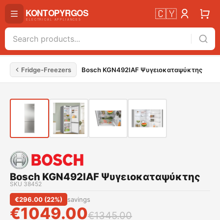
🇨🇾
Fridge-Freezers
Bosch KGN492IAF Ψυγειοκαταψύκτης
Bosch KGN492IAF Ψυγειοκαταψύκτης
SKU
38452
€
296.00
(
22
%)
savings
€
1049.00
€
1345.00