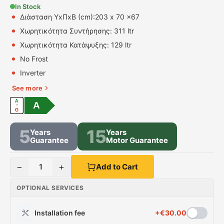
In Stock
Διάσταση ΥxΠxΒ (cm):203 x 70 x67
Χωρητικότητα Συντήρησης: 311 ltr
Χωρητικότητα Κατάψυξης: 129 ltr
No Frost
Inverter
See more
A
A
↑
G
5
15
Years
Years
Guarantee
Motor Guarantee
−
+
1
Add to Cart
OPTIONAL SERVICES
Installation fee
+
€
30.00