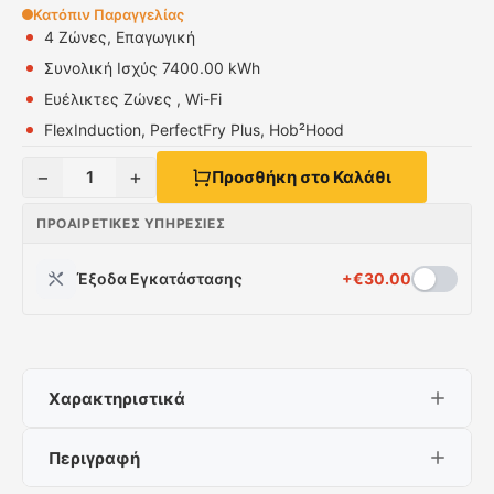
Κατόπιν Παραγγελίας
4 Ζώνες, Επαγωγική
Συνολική Ισχύς 7400.00 kWh
Ευέλικτες Ζώνες , Wi-Fi
FlexInduction, PerfectFry Plus, Hob²Hood
−
+
1
Προσθήκη στο Καλάθι
ΠΡΟΑΙΡΕΤΙΚΈΣ ΥΠΗΡΕΣΊΕΣ
Έξοδα Εγκατάστασης
+
€
30.00
Χαρακτηριστικά
Περιγραφή
4 Ζώνες, Επαγωγική
Συνολική Ισχύς 7400.00 kWh