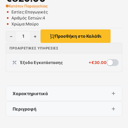
Κατόπιν Παραγγελίας
Εστίες:
Επαγωγικές
Αριθμός Εστιών:
4
Χρώμα:
Μαύρο
−
+
1
Προσθήκη στο Καλάθι
ΠΡΟΑΙΡΕΤΙΚΈΣ ΥΠΗΡΕΣΊΕΣ
Έξοδα Εγκατάστασης
+
€
30.00
Χαρακτηριστικά
Περιγραφή
Εστίες:
Επαγωγικές
Αριθμός Εστιών:
4
Χρώμα:
Μαύρο
Σειρά I-Move 6