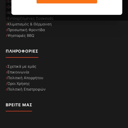
Εικόνα & Ήχος
ελέγχετε εξ αποστάσεως τις συσκευές
Οικιακές Συσκευές
Μικροσυσκευές
μαγειρέματος σας οποτεδήποτε και οπουδήποτε.
Εντοιχιζόμενες Συσκευές
Κλιματισμός & Θέρμανση
Προσωπική Φροντίδα
Ψησταριές BBQ
ΠΛΗΡΟΦΟΡΊΕΣ
Σχετικά με εμάς
Επικοινωνία
Πολιτική Απορρήτου
Όροι Χρήσης
Μαγειρέψτε μαζί μου: ο προσωπικός σας
Πολιτική Επιστροφών
βοηθός μαγειρικής
Ένας κόσμος συνταγών πέρα ​​από κάθε σας
ΒΡΕΊΤΕ ΜΑΣ
εμβέλεια! Στην εφαρμογή Haier, μπορείτε να
επιλέξετε ανάμεσα σε εκατοντάδες συνταγές με
υποβοήθηση μαγειρέματος και 30 ειδικά
προγράμματα χωρισμένα σε διαφορετικές