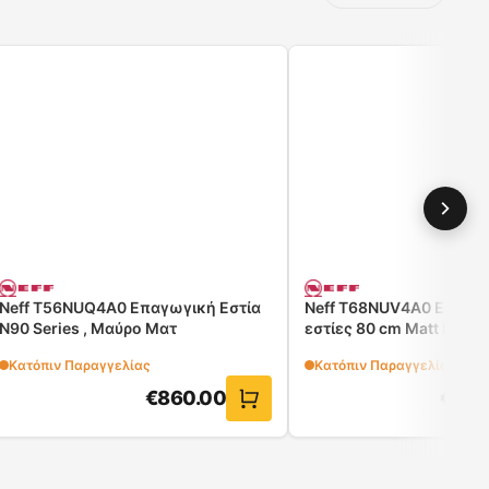
Neff T56NUQ4A0 Επαγωγική Εστία
Neff T68NUV4A0 Επαγω
N90 Series , Μαύρο Ματ
εστίες 80 cm Matt black 
πλαίσιο.
Κατόπιν Παραγγελίας
Κατόπιν Παραγγελίας
€
860.00
€
105