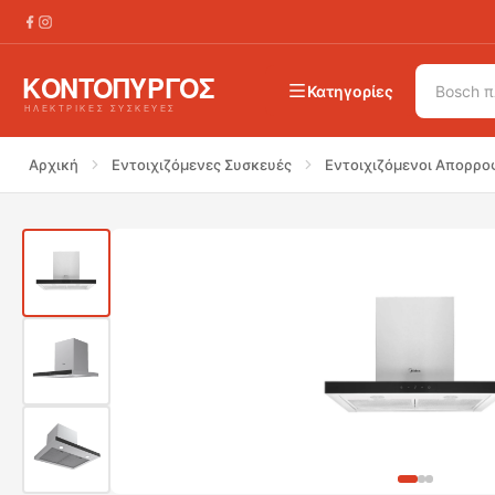
€
319.00
MIDEA MH60B4300B Απορρροφητήρας Τζάκ
Κατηγορίες
Αρχική
Εντοιχιζόμενες Συσκευές
Εντοιχιζόμενοι Απορρο