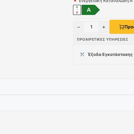
Ενεργειακή Κατανάλωση:A
A
A
↑
G
−
+
1
Προ
ΠΡΟΑΙΡΕΤΙΚΈΣ ΥΠΗΡΕΣΊΕΣ
Έξοδα Εγκατάστασης
μπροστινό του μέρος και χάρη στον κινητήρα 800 m3/h και τη
ι απαραίτητο να αγγίξετε το κουδούνι για να το χρησιμοποιήσε