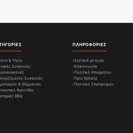
ΤΗΓΟΡΊΕΣ
ΠΛΗΡΟΦΟΡΊΕΣ
κόνα & Ήχος
Σχετικά με εμάς
κιακές Συσκευές
Επικοινωνία
κροσυσκευές
Πολιτική Απορρήτου
τοιχιζόμενες Συσκευές
Όροι Χρήσης
ιματισμός & Θέρμανση
Πολιτική Επιστροφών
οσωπική Φροντίδα
σταριές BBQ