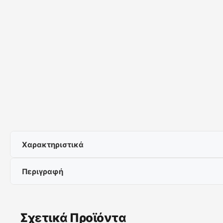
Χαρακτηριστικά
Περιγραφή
Καμινάδα / Τζάκι
Μέγιστη Απορροφητικότητα:805 m³/h
Ενεργειακή Κατανάλωση:A
Το μοντέλο MH B 4300 ξεχωρίζει για το μαύρο γυάλινο 
Εξοπλισμένο με το σύστημα Hand Wave Control, δεν είνα
Σχετικά Προϊόντα