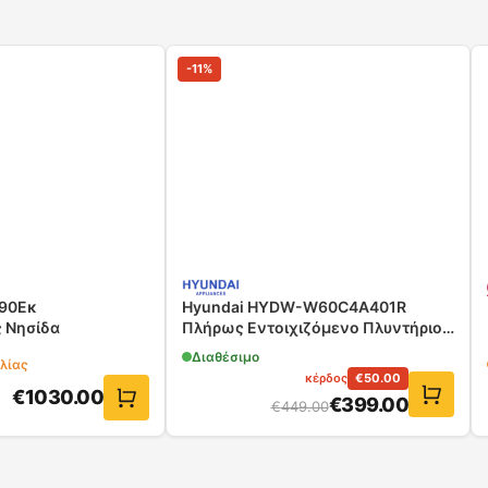
-
11
%
 90Εκ
Hyundai HYDW-W60C4A401R
 Νησίδα
Πλήρως Εντοιχιζόμενο Πλυντήριο
Πιάτων
Διαθέσιμο
λίας
κέρδος
€
50.00
€
1030.00
€
399.00
€
449.00