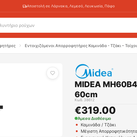
Αποστολή σε Λάρνακα, Λεμεσό, Λευκωσία, Πάφο
ι 60cm
φητήρες
Εντοιχιζόμενοι Απορροφητήρες Καμινάδα - Τζάκι – Τοίχο
MIDEA MH60B4
60cm
Κωδ.
38612
€
319.00
Άμεσα Διαθέσιμο
Καμινάδα / Τζάκι
Μέγιστη Απορροφητικότητα