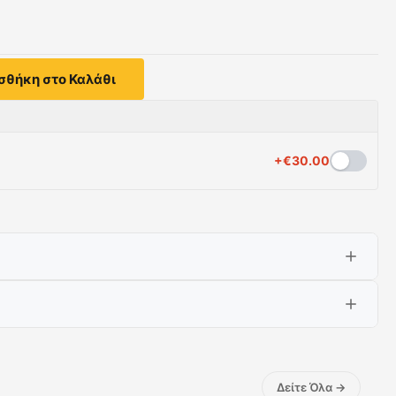
σθήκη στο Καλάθι
+
€
30.00
ν ενεργειακή κλάση C, επιτυγχάνει βέλτιστη απόδοση.
τε, απλά με μια κίνηση ενεργοποιείται η επιθυμητή
Δείτε Όλα
→