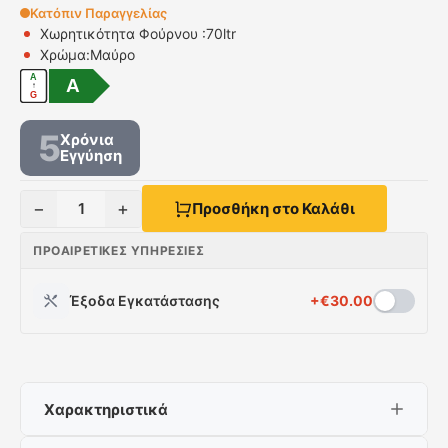
Κατόπιν Παραγγελίας
Χωρητικότητα Φούρνου :
70ltr
Χρώμα:Mαύρο
A
A
↑
G
5
Χρόνια
Εγγύηση
−
+
1
Προσθήκη στο Καλάθι
ΠΡΟΑΙΡΕΤΙΚΈΣ ΥΠΗΡΕΣΊΕΣ
Έξοδα Εγκατάστασης
+
€
30.00
Χαρακτηριστικά