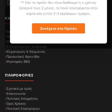
** Εάν το προϊόν δεν είναι διαθέσιμο ή ο χρόνος
σάρωση σας επιτρέπει να λαμβάνετε συμβουλές
ξεπερνά τους 2 μήνες, το ποσό επιστρέφεται στην
μαγειρέματος και να επιλέγετε λειτουργίες του
κάρτα σας εντός 2–3 εργάσιμων ημερών.
φούρνου. Και με τις συμβουλές εξοικονόμησης
ΚΑΤΗΓΟΡΊΕΣ
ενέργειας, μπορείτε να μαγειρεύετε πιο
Συνέχεια στο Προϊόν
αποδοτικά.
Εικόνα & Ήχος
Οικιακές Συσκευές
Μικροσυσκευές
Εντοιχιζόμενες Συσκευές
Κλιματισμός & Θέρμανση
Προσωπική Φροντίδα
Ψησταριές BBQ
ΠΛΗΡΟΦΟΡΊΕΣ
Σχετικά με εμάς
Επικοινωνία
Πολιτική Απορρήτου
Όροι Χρήσης
Πολιτική Επιστροφών