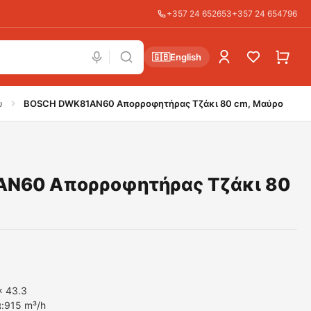
+357 24 652653
+357 24 654796
🇬🇧
English
υ
BOSCH DWK81AN60 Απορροφητήρας Τζάκι 80 cm, Μαύρο
N60 Απορροφητήρας Τζάκι 80
x 43.3
:
915 m³/h