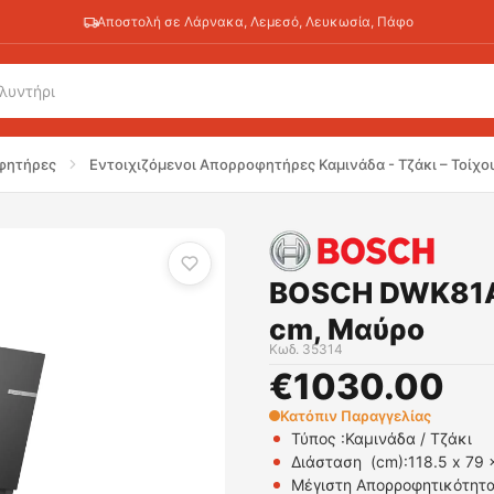
Αποστολή σε Λάρνακα, Λεμεσό, Λευκωσία, Πάφο
80 cm, Μαύρο
φητήρες
Εντοιχιζόμενοι Απορροφητήρες Καμινάδα - Τζάκι – Τοίχο
BOSCH DWK81A
cm, Μαύρο
Κωδ.
35314
€
1030.00
Κατόπιν Παραγγελίας
Τύπος :
Καμινάδα / Τζάκι
Διάσταση (cm):
118.5 x 79 
Μέγιστη Απορροφητικότητα