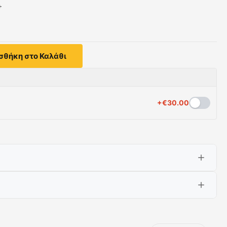
+
σθήκη στο Καλάθι
+
€
30.00