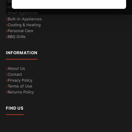
Image & Sound
ελέγχετε εξ αποστάσεως τις συσκευές
Home Appliances
Small Appliances
μαγειρέματος σας οποτεδήποτε και οπουδήποτε.
Built-in Appliances
Cooling & Heating
Personal Care
BBQ Grills
INFORMATION
About Us
Contact
Privacy Policy
Terms of Use
Μαγειρέψτε μαζί μου: ο προσωπικός σας
Returns Policy
βοηθός μαγειρικής
Ένας κόσμος συνταγών πέρα ​​από κάθε σας
FIND US
εμβέλεια! Στην εφαρμογή Haier, μπορείτε να
επιλέξετε ανάμεσα σε εκατοντάδες συνταγές με
υποβοήθηση μαγειρέματος και 30 ειδικά
προγράμματα χωρισμένα σε διαφορετικές