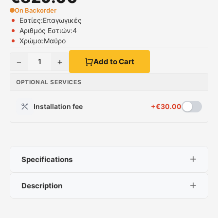
On Backorder
Εστίες:
Επαγωγικές
Αριθμός Εστιών:
4
Χρώμα:
Μαύρο
−
+
1
Add to Cart
OPTIONAL SERVICES
Installation fee
+
€
30.00
Specifications
Description
Εστίες:
Επαγωγικές
Αριθμός Εστιών:
4
Χρώμα:
Μαύρο
Σειρά I-Move 6