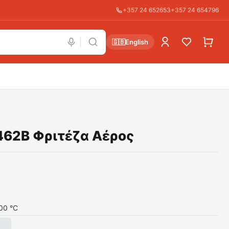
+357 24 652653
+357 24 654796
🇬🇧
English
62B Φριτέζα Αέρος
00 °C