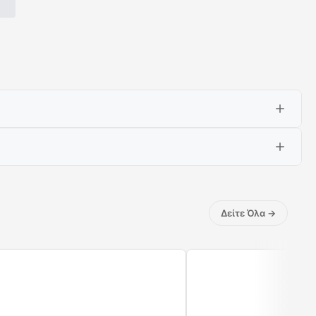
Δείτε Όλα
→
ς λιγότερο χρόνο περιμένοντας και περισσότερο χρόνο
ατανάλωση ενέργειας έως και 70%*. *Δοκιμασμένο με
ε ενεργειακή κλάση A+ και χωρητικότητα 71 λίτρων.