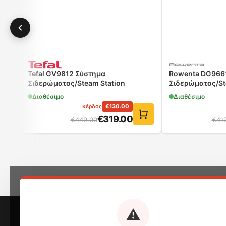
Tefal GV9812 Σύστημα
Rowenta DG966
Σιδερώματος/Steam Station
Σιδερώματος/Ste
Διαθέσιμο
Διαθέσιμο
κέρδος
€
130.00
€
319.00
€
449.00
€
41
⚠️