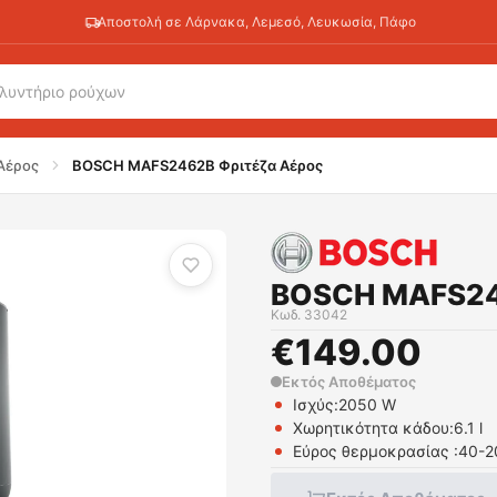
Αποστολή σε Λάρνακα, Λεμεσό, Λευκωσία, Πάφο
Αέρος
BOSCH MAFS2462B Φριτέζα Αέρος
BOSCH MAFS24
Κωδ.
33042
€
149.00
Εκτός Αποθέματος
Ισχύς:
2050 W
Χωρητικότητα κάδου:
6.1 l
Εύρος θερμοκρασίας :
40-2