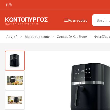
€
149.00
BOSCH MAFS2462B Φριτέζα Αέρος
Κατηγορίες
Αρχική
Μικροσυσκευές
Συσκευές Κουζίνας
Φριτέζες 