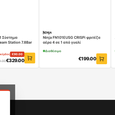
1 Σύστημα
Ninja FN101EUSG CRISPi φριτέζα
am Station 7.8Bar
αέρα 4 σε 1 από γυαλί
Διαθέσιμο
κέρδος
€
90.00
€
199.00
€
329.00
9.00