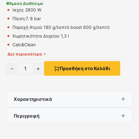
Άμεσα Διαθέσιμο
Ισχύς 2800 W
Πίεση:7. 8 bar
Παροχή Ατμού 180 g/λεπτό boost 600 g/λεπτό
Χωρητικότητα Δοχείου 1,3 l
Calc&Clean
Δες περισσότερα
−
+
1
Προσθήκη στο Καλάθι
Χαρακτηριστικά
Περιγραφή
Ισχύς 2800 W
Πίεση:7. 8 bar
Rowenta Eco Steam Pro 7,8 bares
Παροχή Ατμού 180 g/λεπτό boost 600 g/λεπτό