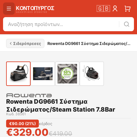
🇬🇧
Σιδερόπρεσες
Rowenta DG9661 Σύστημα Σιδερώματος/Steam Station 7.8Bar
Rowenta DG9661 Σύστημα
Σιδερώματος/Steam Station 7.8Bar
Κωδ.
38561
€
90.00
(
21
%)
κέρδος
€
329.00
€
419.00