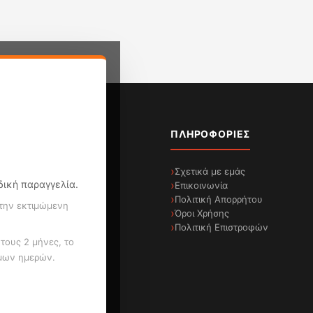
ΤΗΓΟΡΊΕΣ
ΠΛΗΡΟΦΟΡΊΕΣ
κόνα & Ήχος
Σχετικά με εμάς
ιδική παραγγελία.
κιακές Συσκευές
Επικοινωνία
κροσυσκευές
Πολιτική Απορρήτου
 την εκτιμώμενη
τοιχιζόμενες Συσκευές
Όροι Χρήσης
ιματισμός & Θέρμανση
Πολιτική Επιστροφών
οσωπική Φροντίδα
 τους 2 μήνες, το
σταριές BBQ
ιμων ημερών.
ίναι στη διάθεσή σας.