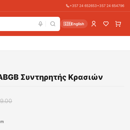
+357 24 652653
+357 24 654796
🇬🇧
English
BGB Συντηρητής Κρασιών
9.00
cm