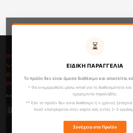
⏳
Κλεοβούλου Παπακυριακού 5, Λάρνακα 6018, Κύπρος
ΚΑ
+357 24 652653
/
24 654796
ΕΙΔΙΚΗ ΠΑΡΑΓΓΕΛΙΑ
Ει
+357 24 655324
Το προϊόν δεν είναι άμεσα διαθέσιμο και απαιτείται ε
Οι
info@kontopyrgos.com
Μι
* Θα ενημερωθείτε μέσω email για τη διαθεσιμότητα και
Εν
ημερομηνία παραλαβής.
Αποστολή σε Λάρνακα, Λεμεσό, Λευκωσία και Πάφο
Κλ
Πρ
** Εάν το προϊόν δεν είναι διαθέσιμο ή ο χρόνος ξεπερνά
Ψη
ποσό επιστρέφεται στην κάρτα σας εντός 2–3 εργάσ
Τα αγαπημένα σας κρασιά σε τέλεια παρουσίαση, ε
Συνέχεια στο Προϊόν