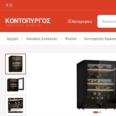
€
1699.00
BOSCH KWK16ABGB Συντηρητής Κ
€
1999.00
Κατηγορίες
Αρχική
Οικιακές Συσκευές
Ψυγεία
Συντηρητές Κρασι