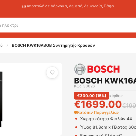
Αποστολή σε Λάρνακα, Λεμεσό, Λευκωσία, Πάφο
ρασιών
ού
BOSCH KWK16ABGB Συντηρητής Κρασιών
BOSCH KWK16A
Κωδ.
30026
€
300.00
(
15
%)
κέρδος
€
1699.00
€
199
Κατόπιν Παραγγελίας
Χωρητικότητα Φιαλών:44
Ύψος 81.8cm x Πλάτος 60
Ενεργειακή Κλάση:G