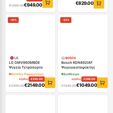
€
829.00
€
949.00
€
1399.00
-
10
%
-
22
%
LG GMV960MBDE
Bosch KGN492IAF
Ψυγείο Τετράπορτο
Ψυγειοκαταψύκτης
Κατόπιν Παραγγελίας
Διαθέσιμο
κέρδος
€
250.00
κέρδος
€
296.00
€
2149.00
€
1049.00
€
2399.00
€
1345.00