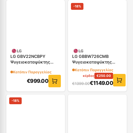
-
18
%
LG GBV22NCBPY
LG GBBW726CMB
Ψυγειοκαταψύκτης
Ψυγειοκαταψύκτης
,60cm
70cm
Κατόπιν Παραγγελίας
Κατόπιν Παραγγελίας
κέρδος
€
250.00
€
999.00
€
1149.00
€
1399.00
-
18
%