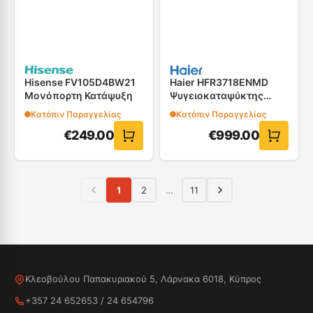
Hisense FV105D4BW21
Haier HFR3718ENMD
Μονόπορτη Κατάψυξη
Ψυγειοκαταψύκτης
French Door Dark Inox
Κατόπιν Παραγγελίας
Κατόπιν Παραγγελίας
€
249.00
€
999.00
1
2
…
11
Κλεοβούλου Παπακυριακού 5, Λάρνακα 6018, Κύπρος
+357 24 652653
/
24 654796