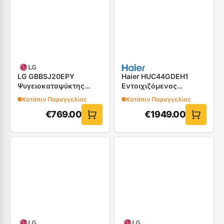
LG GBBSJ20EPY
Haier HUC44GDEH1
Ψυγειοκαταψύκτης
Εντοιχιζόμενος
60cm
Συντηρητής Κρασιών
Κατόπιν Παραγγελίας
Κατόπιν Παραγγελίας
€
769.00
€
1949.00