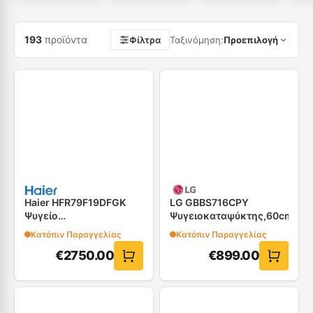
193
προϊόντα
Φίλτρα
Ταξινόμηση
:
Προεπιλογή
Haier HFR79F19DFGK
LG GBBS716CPY
Ψυγείο
Ψυγειοκαταψύκτης,60cm
Τετράπορτο(French
Κατόπιν Παραγγελίας
Κατόπιν Παραγγελίας
Door)
€
2750.00
€
899.00