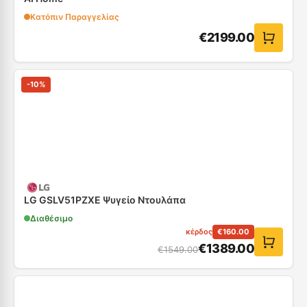
Κατόπιν Παραγγελίας
€
2199.00
-
10
%
LG GSLV51PZXE Ψυγείο Ντουλάπα
Διαθέσιμο
κέρδος
€
160.00
€
1389.00
€
1549.00