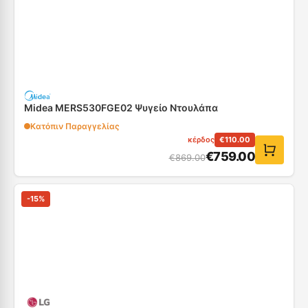
Midea MERS530FGE02 Ψυγείο Ντουλάπα
Κατόπιν Παραγγελίας
κέρδος
€
110.00
€
759.00
€
869.00
-
15
%