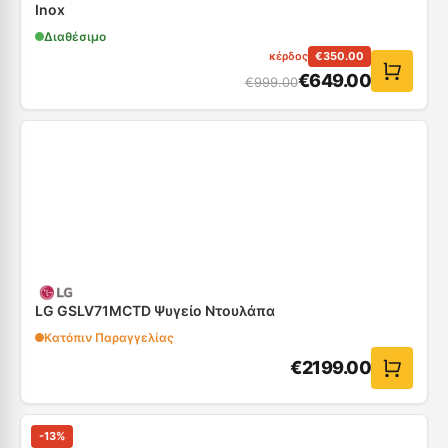
Inox
Διαθέσιμο
κέρδος
€
350.00
€
649.00
€
999.00
LG GSLV71MCTD Ψυγείο Ντουλάπα
Κατόπιν Παραγγελίας
€
2199.00
-
13
%