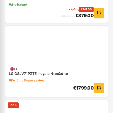
Διαθέσιμο
κέρδος
€
141.00
€
879.00
€
1020.00
LG GSJV71PZTE Ψυγείο Ντουλάπα
Κατόπιν Παραγγελίας
€
1799.00
-
10
%