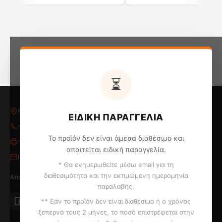
συσκευή σας πιο ενεργειακά αποδοτική.
⏳
Κλεοβούλου Παπακυριακού 5, Λάρνακα 6018
ΕΙΔΙΚΗ ΠΑΡΑΓΓΕΛΙΑ
+357 24 652653
/
24 654796
Το προϊόν δεν είναι άμεσα διαθέσιμο και
+357 24 655324
απαιτείται ειδική παραγγελία.
info@kontopyrgos.com
* Θα ενημερωθείτε μέσω email για τη
διαθεσιμότητα και την εκτιμώμενη ημερομηνία
Αποστολή σε Λάρνακα, Λεμεσό, Λευκωσία και Πάφο
παραλαβής.
** Εάν το προϊόν δεν είναι διαθέσιμο ή ο χρόνος
Τοποθετήστε το ψυγείο σας, όπου εσείς
ξεπερνά τους 2 μήνες, το ποσό επιστρέφεται στην
θέλετε.