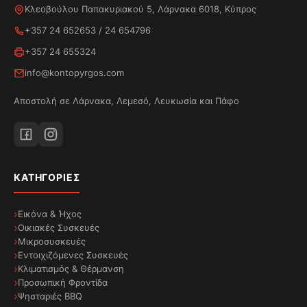
Λυχνία Λειτουργίας
Κλεοβούλου Παπακυριακού 5, Λάρνακα 6018, Κύπρος
+357 24 652653
/
24 654796
Αποθήκευση καλωδίου
+357 24 655324
2200W
info@kontopyrgos.com
Αποστολή σε Λάρνακα, Λεμεσό, Λευκωσία και Πάφο
ΚΑΤΗΓΟΡΊΕΣ
Εικόνα & Ήχος
Οικιακές Συσκευές
Μικροσυσκευές
Εντοιχιζόμενες Συσκευές
Κλιματισμός & Θέρμανση
Προσωπική Φροντίδα
Ψησταριές BBQ