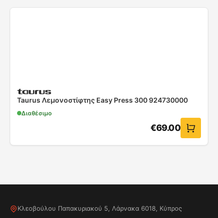
Taurus Λεμονοστίφτης Easy Press 300 924730000
Διαθέσιμο
€
69.00
Κλεοβούλου Παπακυριακού 5, Λάρνακα 6018, Κύπρος