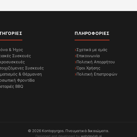
ΤΗΓΟΡΊΕΣ
ΠΛΗΡΟΦΟΡΊΕΣ
κόνα & Ήχος
Σχετικά με εμάς
κιακές Συσκευές
Επικοινωνία
κροσυσκευές
Πολιτική Απορρήτου
τοιχιζόμενες Συσκευές
Όροι Χρήσης
ιματισμός & Θέρμανση
Πολιτική Επιστροφών
οσωπική Φροντίδα
σταριές BBQ
©
2026
Kontopyrgos.
Πνευματικά δικαιώματα.
Designed and developed by
webdevlab.ai