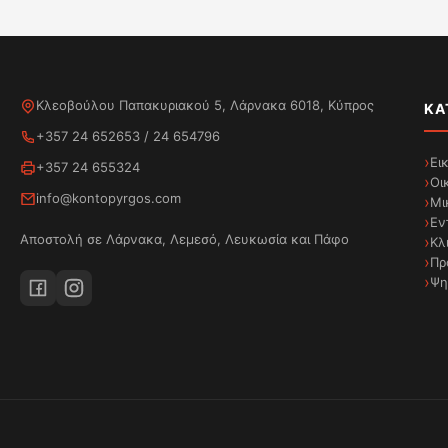
Κλεοβούλου Παπακυριακού 5, Λάρνακα 6018, Κύπρος
ΚΑ
+357 24 652653
/
24 654796
Ει
+357 24 655324
Οι
info@kontopyrgos.com
Μι
Εν
Αποστολή σε Λάρνακα, Λεμεσό, Λευκωσία και Πάφο
Κλ
Πρ
Ψη