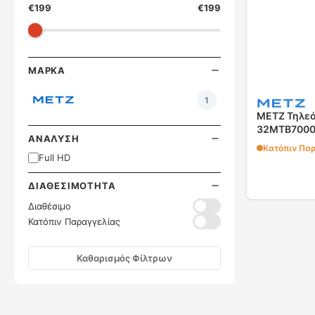
€
199
€
199
ΜΆΡΚΑ
1
METZ Τηλεό
32MTB7000
ΑΝΆΛΥΣΗ
Κατόπιν Πα
Full HD
ΔΙΑΘΕΣΙΜΌΤΗΤΑ
Διαθέσιμο
Κατόπιν Παραγγελίας
Καθαρισμός Φίλτρων