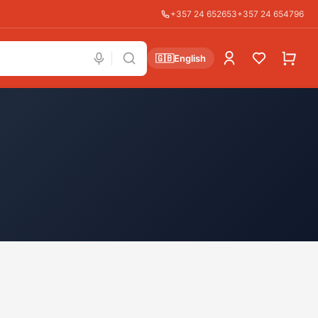
+357 24 652653
+357 24 654796
🇬🇧
English