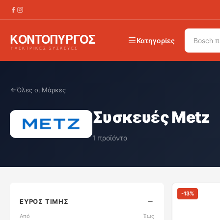
Κατηγορίες
Όλες οι Μάρκες
Συσκευές Metz
1
προϊόντα
-
13
%
ΕΎΡΟΣ ΤΙΜΉΣ
Από
Έως