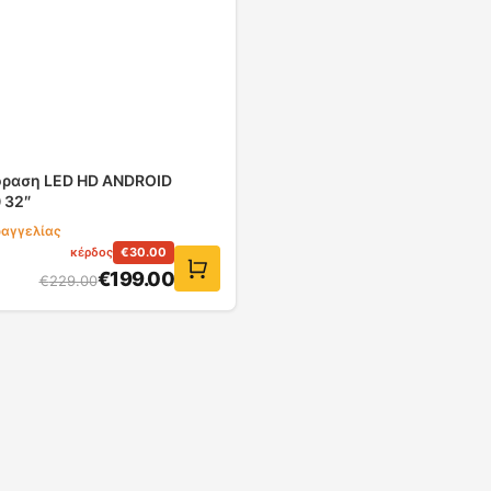
ραση LED HD ANDROID
 32″
ραγγελίας
κέρδος
€
30.00
€
199.00
€
229.00