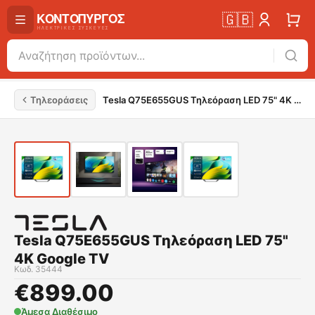
🇬🇧
Τηλεοράσεις
Tesla Q75E655GUS Τηλεόραση LED 75" 4K Google TV
Tesla Q75E655GUS Τηλεόραση LED 75"
4K Google TV
Κωδ.
35444
€
899.00
Άμεσα Διαθέσιμο