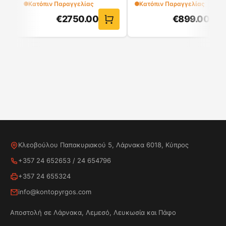
Κατόπιν Παραγγελίας
Κατόπιν Παραγγελίας
κατά του τσαλακώματος, είναι η απόλυτη λύση
€
2750.00
€
899.00
για πολυάσχολες, σύγχρονες οικογένειες.
Αποδοτικό, έξυπνο και σχεδιασμένο για υψηλές
επιδόσεις - ζήστε το μέλλον του στεγνώματος με
τη Midea.
Γρήγορο Στέγνωμα
Στεγνώνει μικρά φορτία γρήγορα σε μόλις 35
λεπτά. Ιδανικό για αθλητικά ρούχα, βρεφικά
ρούχα ή ρούχα εργασίας όταν τα χρειάζεστε
φρέσκα και έτοιμα στην ώρα τους.
Κλεοβούλου Παπακυριακού 5, Λάρνακα 6018, Κύπρος
+357 24 652653
/
24 654796
+357 24 655324
info@kontopyrgos.com
Αποστολή σε Λάρνακα, Λεμεσό, Λευκωσία και Πάφο