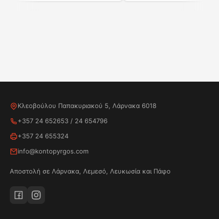
Κλεοβούλου Παπακυριακού 5, Λάρνακα 6018
Καθαρισμός από μέσα
+357 24 652653
/
24 654796
Διατηρήστε ένα καθαρό πλυντήριο και υγιεινές
+357 24 655324
πλύσεις για τα ρούχα σας.
info@kontopyrgos.com
Αποστολή σε Λάρνακα, Λεμεσό, Λευκωσία και Πάφο