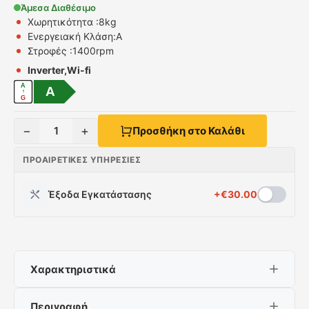
Άμεσα Διαθέσιμο
Χωρητικότητα :
8kg
Ενεργειακή Κλάση:
A
Στροφές :
1400rpm
Inverter,Wi-fi
A
A
↑
G
−
+
1
Προσθήκη στο Καλάθι
ΠΡΟΑΙΡΕΤΙΚΈΣ ΥΠΗΡΕΣΊΕΣ
Έξοδα Εγκατάστασης
+
€
30.00
Χαρακτηριστικά
Περιγραφή
Χωρητικότητα :
8kg