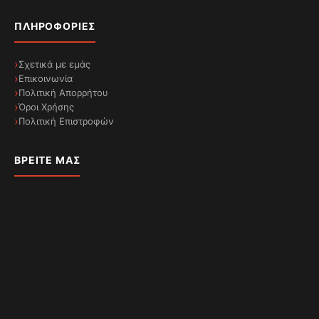
εξαερισμού. Και δεν χρειάζεται να έχετε στο
μυαλό σας να την απενεργοποιήσετε αργότερα,
ΠΛΗΡΟΦΟΡΊΕΣ
γιατί μετά από λίγα λεπτά ο απορροφητήρας
επανέρχεται αυτόματα στη ρύθμιση κανονικής
Σχετικά με εμάς
λειτουργίας που είχατε, όταν καθαρίσει η κουζίνα
Επικοινωνία
από τους υδρατμούς
Πολιτική Απορρήτου
Όροι Χρήσης
Πολιτική Επιστροφών
ΒΡΕΊΤΕ ΜΑΣ