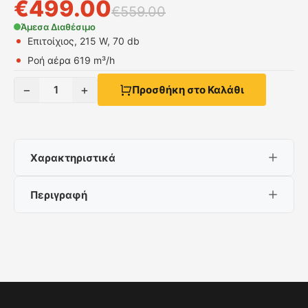
€
499.00
€
559.00
Άμεσα Διαθέσιμο
Επιτοίχιος, 215 W, 70 db
Ροή αέρα 619 m³/h
−
+
1
Προσθήκη στο Καλάθι
Χαρακτηριστικά
Περιγραφή
Επιτοίχιος, 215 W, 70 db
Ροή αέρα 619 m³/h
Bosch DWB96BC60
Μόλις που ακούγεται στην κουζίνα.
Οι καλεσμένοι σας δεν είναι οι μόνοι που
εκτιμούν τη χαλαρή ατμόσφαιρα στην κουζίνα.