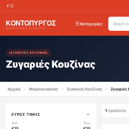
Κατηγορίες
ΣΥΣΚΕΥΈΣ ΚΟΥΖΊΝΑΣ
Ζυγαριές Κουζίνας
Αρχική
Μικροσυσκευές
Συσκευές Κουζίνας
Ζυγαριές 
1
προϊόντα
ΕΎΡΟΣ ΤΙΜΉΣ
Από
Έως
€
25
€
25