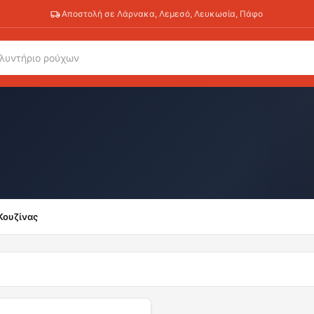
Αποστολή σε Λάρνακα, Λεμεσό, Λευκωσία, Πάφο
Κουζίνας