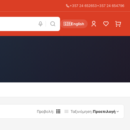
+357 24 652653
+357 24 654796
🇬🇧
English
Προβολή
:
Ταξινόμηση
:
Προεπιλογή