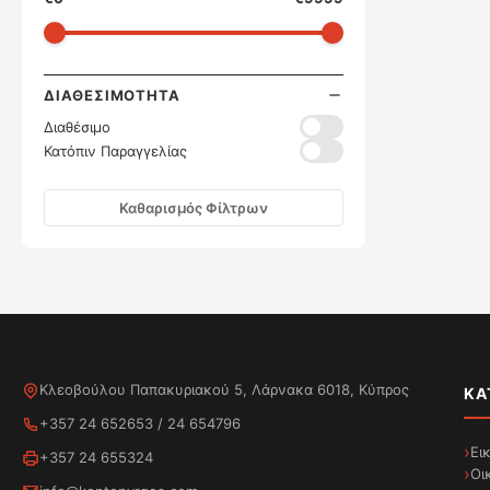
ΔΙΑΘΕΣΙΜΌΤΗΤΑ
Διαθέσιμο
Κατόπιν Παραγγελίας
Καθαρισμός Φίλτρων
Κλεοβούλου Παπακυριακού 5, Λάρνακα 6018, Κύπρος
ΚΑ
+357 24 652653
/
24 654796
Ει
+357 24 655324
Οι