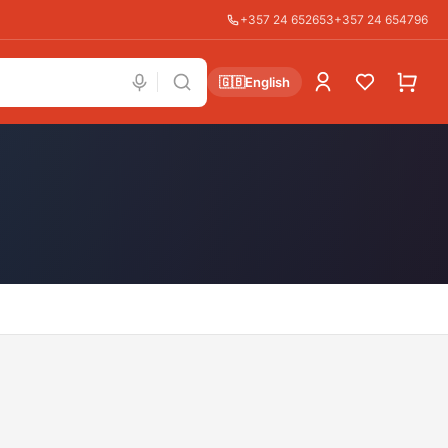
+357 24 652653
+357 24 654796
🇬🇧
English