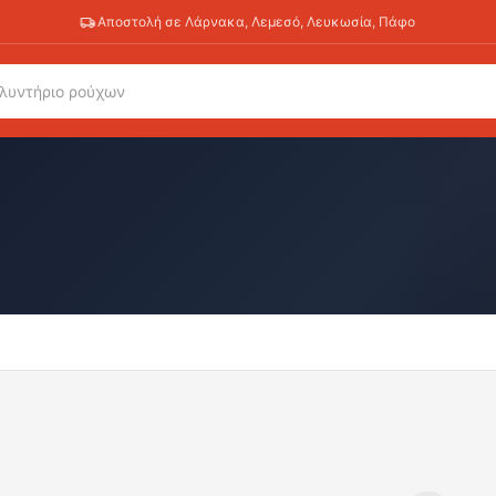
Αποστολή σε Λάρνακα, Λεμεσό, Λευκωσία, Πάφο