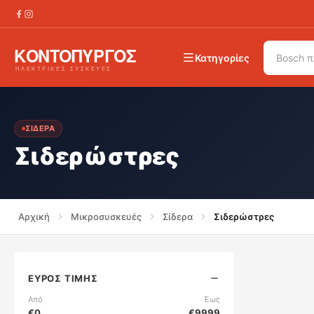
Κατηγορίες
ΣΊΔΕΡΑ
Σιδερώστρες
Αρχική
Μικροσυσκευές
Σίδερα
Σιδερώστρες
ΕΎΡΟΣ ΤΙΜΉΣ
Από
Έως
€
0
€
9999