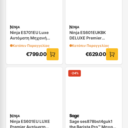
Ninja ES701EU Luxe
Ninja ES601EUKBK
Αυτόματη Μηχανή
DELUXE Premier
Espresso
Αυτόματη Καφετιέρα
Κατόπιν Παραγγελίας
Κατόπιν Παραγγελίας
Espresso
€
799.00
€
629.00
-
24
%
Ninja ES601EU LUXE
Sage ses878bst4guk1
Premier Αυτόματη
the Barista Pro™ Μηχανή