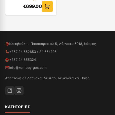
€
699.00
Κλεοβούλου Παπακυριακού 5, Λάρνακα 6018, Κύπρος
+357 24 652653
/
24 654796
+357 24 655324
info@kontopyrgos.com
Αποστολή σε Λάρνακα, Λεμεσό, Λευκωσία και Πάφο
ΚΑΤΗΓΟΡΊΕΣ