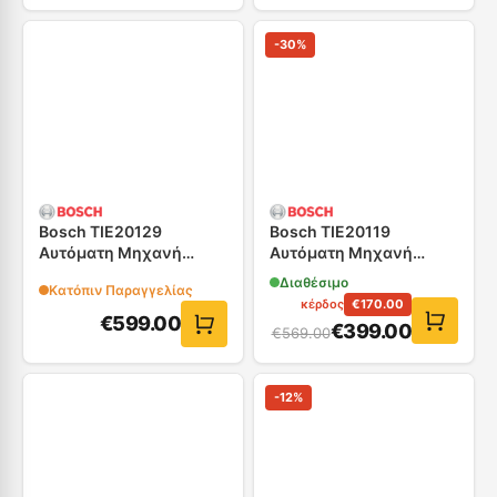
-
30
%
Bosch TIE20129
Bosch TIE20119
Αυτόματη Μηχανή
Αυτόματη Μηχανή
Espresso
Espresso
Διαθέσιμο
Κατόπιν Παραγγελίας
κέρδος
€
170.00
€
599.00
€
399.00
€
569.00
-
12
%