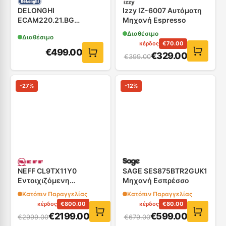
DELONGHI
Izzy IZ-6007 Αυτόματη
ECAM220.21.BG
Μηχανή Espresso
Αυτόματη Καφετιέρα
Διαθέσιμο
Διαθέσιμο
κέρδος
€
70.00
€
499.00
€
329.00
€
399.00
-
27
%
-
12
%
NEFF CL9TX11Y0
SAGE SES875BTR2GUK1
Eντοιχιζόμενη
Μηχανή Εσπρέσσο
Αυτόματη Καφετιέρα
Κατόπιν Παραγγελίας
Κατόπιν Παραγγελίας
κέρδος
€
800.00
κέρδος
€
80.00
€
2199.00
€
599.00
€
2999.00
€
679.00