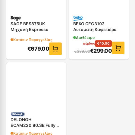
SAGE BES875UK
BEKO CEG3192
Μηχανή Espresso
Aυτόματη Kαφετιέρα
Διαθέσιμο
Κατόπιν Παραγγελίας
κέρδος
€
40.00
€
679.00
€
299.00
€
339.00
DELONGHI
ECAM220.80.SB Fully
Automatic Coffee Maker
Κατόπιν Παραγγελίας