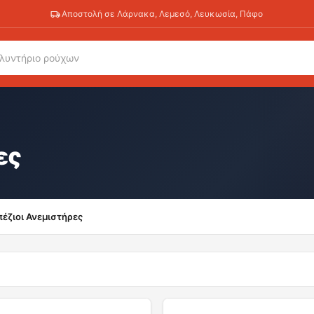
Αποστολή σε Λάρνακα, Λεμεσό, Λευκωσία, Πάφο
ες
έζιοι Ανεμιστήρες