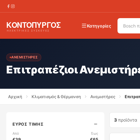
Κατηγορίες
ΑΝΕΜΙΣΤΉΡΕΣ
Επιτραπέζιοι Ανεμιστήρ
Αρχική
Κλιματισμός & Θέρμανση
Ανεμιστήρες
Επιτραπ
3
προϊόντα
ΕΎΡΟΣ ΤΙΜΉΣ
Από
Έως
€
39
€
65