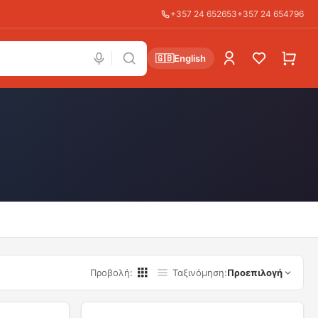
+357 24 652653
+357 24 654796
🇬🇧
English
Προβολή
:
Ταξινόμηση
:
Προεπιλογή