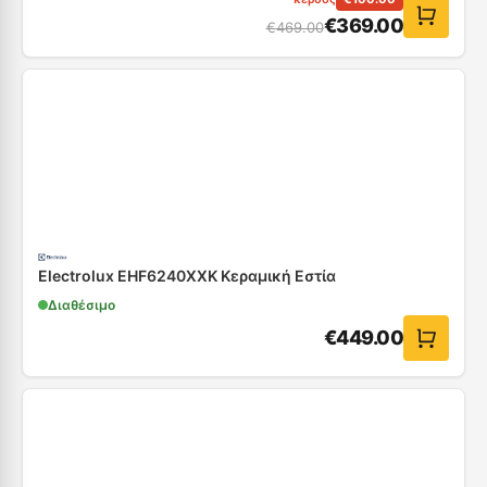
€
369.00
€
469.00
Electrolux EHF6240XXK Κεραμική Εστία
Διαθέσιμο
€
449.00