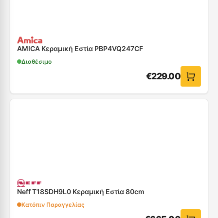
AMICA Κεραμική Εστία PBP4VQ247CF
Διαθέσιμο
€
229.00
Neff T18SDH9L0 Kεραμική Εστία 80cm
Κατόπιν Παραγγελίας