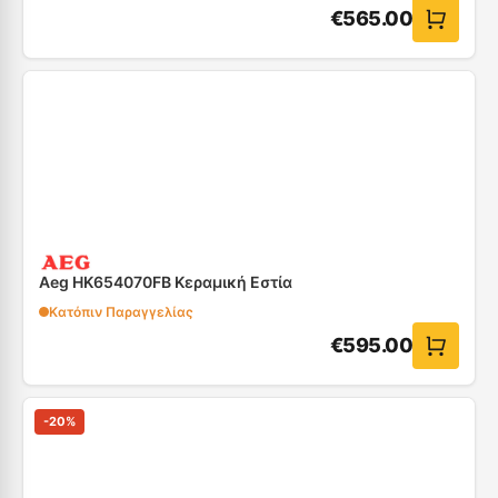
€
565.00
Aeg HK654070FB Κεραμική Εστία
Κατόπιν Παραγγελίας
€
595.00
-
20
%