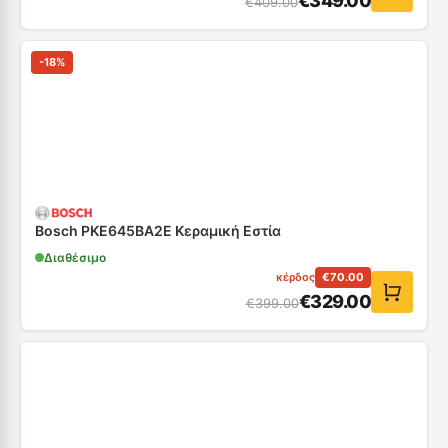
€
349.00
€
409.00
-
18
%
Bosch PKE645BA2E Κεραμική Εστία
Διαθέσιμο
κέρδος
€
70.00
€
329.00
€
399.00