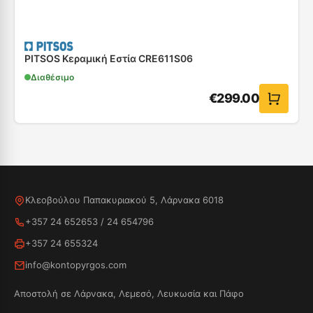
PITSOS Κεραμική Εστία CRE611S06
Διαθέσιμο
€
299.00
Κλεοβούλου Παπακυριακού 5, Λάρνακα 6018
+357 24 652653
/
24 654796
+357 24 655324
info@kontopyrgos.com
Αποστολή σε Λάρνακα, Λεμεσό, Λευκωσία και Πάφο