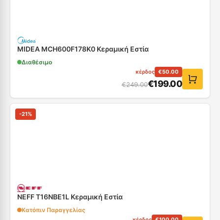
MIDEA MCH600F178K0 Κεραμική Εστία
Διαθέσιμο
κέρδος
€
50.00
€
199.00
€
249.00
-
21
%
NEFF T16NBE1L Κεραμική Εστία
Κατόπιν Παραγγελίας
κέρδος
€
100.00